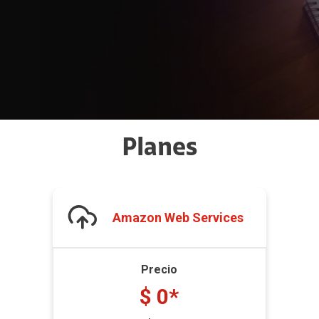
Planes
Amazon Web Services
Precio
$ 0*